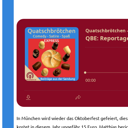
In München wird wieder das Oktoberfest gefeiert, die
kostet in diesem Jahr ungefähr 15 Euro. Matthias beri