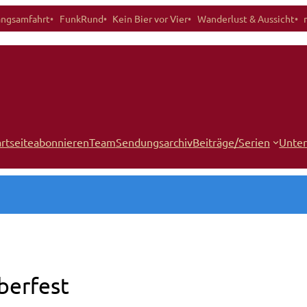
angsamfahrt
FunkRund
Kein Bier vor Vier
Wanderlust & Aussicht
rtseite
abonnieren
Team
Sendungsarchiv
Beiträge/Serien
Unter
berfest