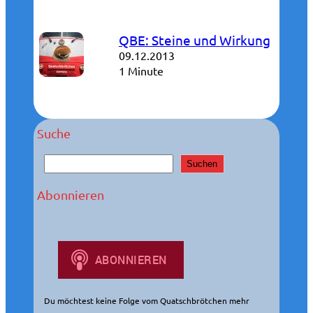
QBE: Steine und Wirkung
09.12.2013
1 Minute
Suche
S
Suchen
u
c
Abonnieren
h
e
n
Du möchtest keine Folge vom Quatschbrötchen mehr