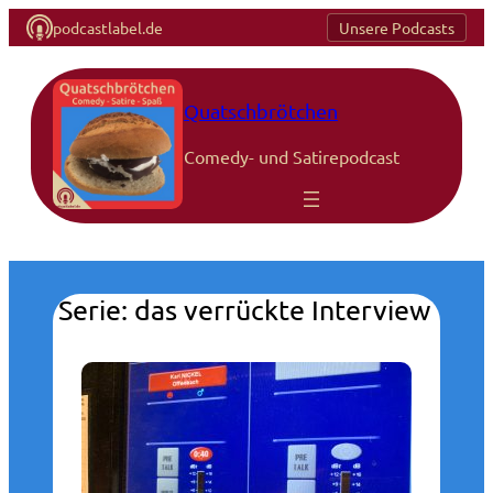
podcastlabel.de
Unsere Podcasts
Zum
Inhalt
springen
Quatschbrötchen
Comedy- und Satirepodcast
Serie: das verrückte Interview