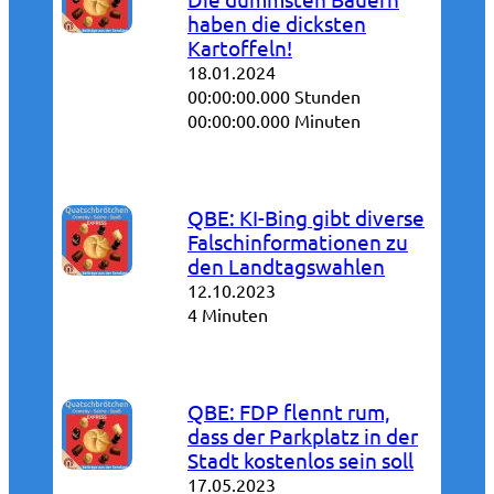
haben die dicksten
Kartoffeln!
18.01.2024
00:00:00.000 Stunden
00:00:00.000 Minuten
QBE: KI-Bing gibt diverse
Falschinformationen zu
den Landtagswahlen
12.10.2023
4 Minuten
QBE: FDP flennt rum,
dass der Parkplatz in der
Stadt kostenlos sein soll
17.05.2023