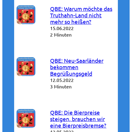
QBE: Warum möchte das
Truthahn-Land nicht
mehr so heißen?
15.06.2022
2 Minuten
QBE: Neu-Saarländer
bekommen
Begrüßungsgeld
12.05.2022
3 Minuten
QBE: Die Bierpreise
steigen, brauchen wir
eine Bierpreisbremse?
12.05.2022