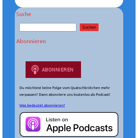
Suche
S
Suchen
u
c
Abonnieren
h
e
n
Du möchtest keine Folge vom Quatschbrötchen mehr
verpassen? Dann abonniere uns kostenlos als Podcast!
Was bedeutet abonnieren?