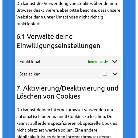
Du kannst die Verwendung von Cookies über deinen
Browser deaktivieren, aber bitte beachte, dass unsere
Website dann unter Umständen nicht richtig
funktioniert.
6.1 Verwalte deine
Einwilligungseinstellungen
Funktional
Immer aktiv
Statistiken
S
t
7. Aktivierung/Deaktivierung und
a
Löschen von Cookies
t
i
Du kannst deinen Internetbrowser verwenden um
s
automatisch oder manuell Cookies zu löschen. Du
t
kannst außerdem spezifizieren ob spezielle Cookies
i
nicht platziert werden sollen. Eine andere
k
Möglichkeit ist es deinen Internetbrowser derart
e