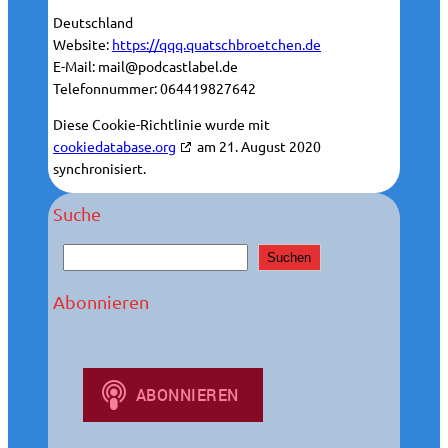
Deutschland
Website:
https://qqq.quatschbroetchen.de
E-Mail:
mail@
podcastlabel.de
Telefonnummer: 064419827642
Diese Cookie-Richtlinie wurde mit
cookiedatabase.org
am 21. August 2020
synchronisiert.
Suche
S
Suchen
u
c
Abonnieren
h
e
n