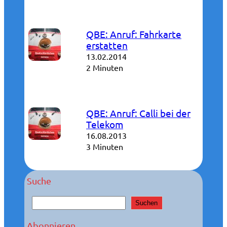
QBE: Anruf: Fahrkarte
erstatten
13.02.2014
2 Minuten
QBE: Anruf: Calli bei der
Telekom
16.08.2013
3 Minuten
Suche
S
Suchen
u
c
Abonnieren