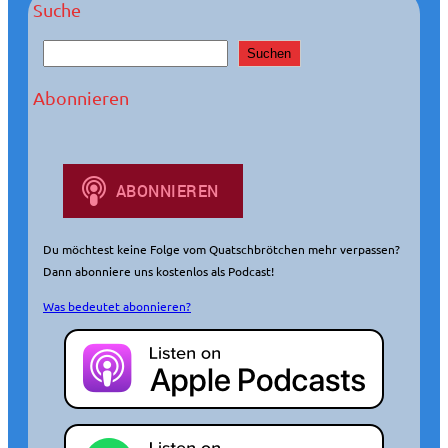
Suche
S
Suchen
u
c
Abonnieren
h
e
n
Du möchtest keine Folge vom Quatschbrötchen mehr verpassen?
Dann abonniere uns kostenlos als Podcast!
Was bedeutet abonnieren?