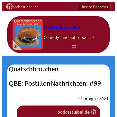
podcastlabel.de
Unsere Podcasts
Quatschbrötchen
Comedy- und Satirepodcast
Quatschbrötchen
QBE: PostillonNachrichten: #99
12. August 2021