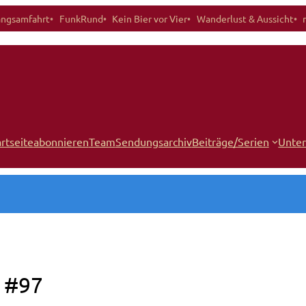
angsamfahrt
FunkRund
Kein Bier vor Vier
Wanderlust & Aussicht
rtseite
abonnieren
Team
Sendungsarchiv
Beiträge/Serien
Unter
: #97