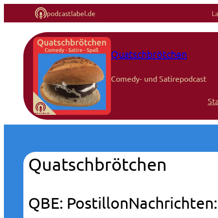
podcastlabel.de
L
Quatschbrötchen
Comedy- und Satirepodcast
Sta
Quatschbrötchen
QBE: PostillonNachrichten