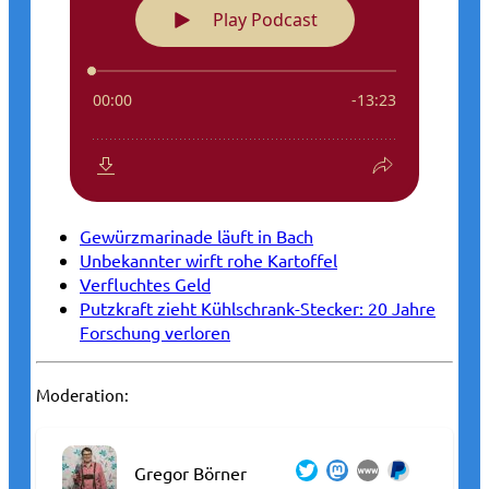
Gewürzmarinade läuft in Bach
Unbekannter wirft rohe Kartoffel
Verfluchtes Geld
Putzkraft zieht Kühlschrank-Stecker: 20 Jahre
Forschung verloren
Moderation:
Gregor Börner