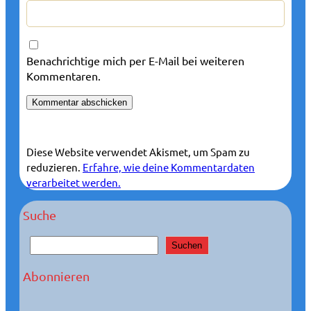
Benachrichtige mich per E-Mail bei weiteren
Kommentaren.
Diese Website verwendet Akismet, um Spam zu
reduzieren.
Erfahre, wie deine Kommentardaten
verarbeitet werden.
Suche
S
Suchen
u
c
Abonnieren
h
e