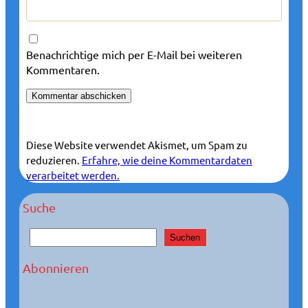
Benachrichtige mich per E-Mail bei weiteren
Kommentaren.
Diese Website verwendet Akismet, um Spam zu
reduzieren.
Erfahre, wie deine Kommentardaten
verarbeitet werden.
Suche
S
Suchen
u
c
Abonnieren
h
e