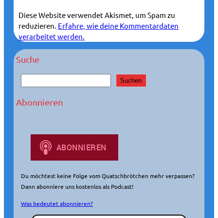
Diese Website verwendet Akismet, um Spam zu
reduzieren.
Erfahre, wie deine Kommentardaten
verarbeitet werden.
Suche
S
Suchen
u
c
Abonnieren
h
e
n
Du möchtest keine Folge vom Quatschbrötchen mehr verpassen?
Dann abonniere uns kostenlos als Podcast!
Was bedeutet abonnieren?