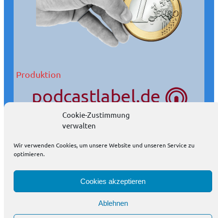
Produktion
Cookie-Zustimmung
verwalten
Wir produzieren Podcasts auch in Ihrem Auftrag.
Wir verwenden Cookies, um unsere Website und unseren Service zu
Podcasts eignen sich wunderbar als Öffentlichkeitsarbeit.
optimieren.
weitere Informationen
Cookies akzeptieren
Ablehnen